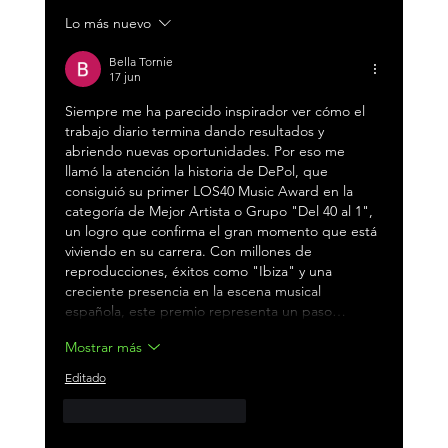
Lo más nuevo
César AC reúne a Toro y Fuego en
“Bandolerita”, el nuevo capítulo
Bella Tornie
de “El Legado”
17 jun
Siempre me ha parecido inspirador ver cómo el 
trabajo diario termina dando resultados y 
abriendo nuevas oportunidades. Por eso me 
llamó la atención la historia de DePol, que 
consiguió su primer LOS40 Music Award en la 
categoría de Mejor Artista o Grupo "Del 40 al 1", 
un logro que confirma el gran momento que está 
viviendo en su carrera. Con millones de 
reproducciones, éxitos como "Ibiza" y una 
creciente presencia en la escena musical 
española, este premio representa un paso…
Mostrar más
Editado
Me gusta
Reaccionar