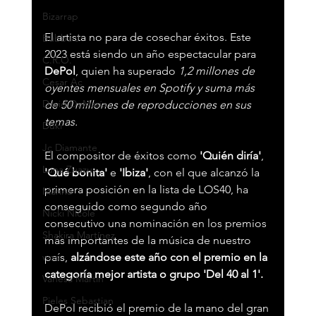
Bizarrap
El artista no para de cosechar éxitos. Este 
Bubba J
2023 está siendo un año espectacular para 
C.R.O.
DePol
, quien ha superado 
1,2 millones de 
Cesar Ac
oyentes mensuales en Spotify y suma más 
David DeMaría
de 50 millones de reproducciones en sus 
temas.
Duki
Jc Diamante
El compositor de éxitos como 
'Quién diría'
, 
Luna Zuazu
'Qué bonita'
 e 
'Ibiza'
, con el que alcanzó la 
primera posición en la lista de LOS40, ha 
Marina
conseguido como segundo año 
Nicki Nicole
consecutivo una nominación en los premios 
Shakira Martínez
más importantes de la música de nuestro 
wos
país, 
alzándose este año con el premio en la 
categoría mejor artista o grupo 'Del 40 al 1'.
Vanesa Martín
Pieles Sebastian
DePol recibió el premio de la mano del gran