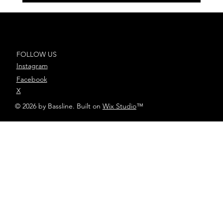
FOLLOW US
Instagram
Facebook
X
© 2026 by Bassline. Built on
Wix Studio
™