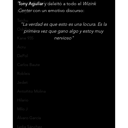
Ca7riel y Paco Amoroso
Tony Aguilar 
y deleitó a todo el 
Wizink 
Center 
con un emotivo discurso:
Fuego
Taichu
"La verdad es que esto es una locura. Es la 
Oddliquor
primera vez que gano algo y estoy muy 
nervioso"
Kane 935
Acru
DePol
Carlos Baute
Robleis
Jedet
Antoñito Molina
Hilario
Milo J
Álvaro García
Lydia Sánchez