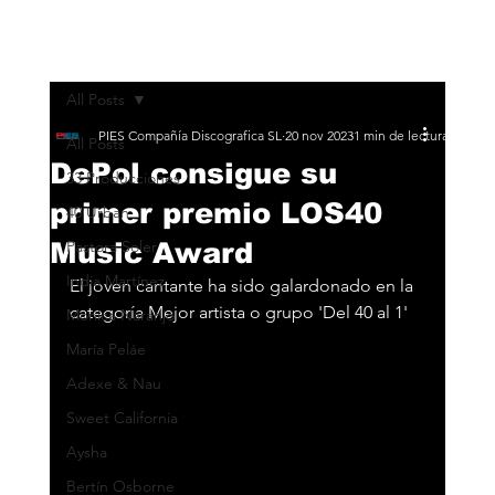
All Posts
PIES Compañía Discografica SL
20 nov 2023
1 min de lectura
All Posts
DePol consigue su
33 Producciones
primer premio LOS40
40 Urban
Music Award
Pastora Soler
India Martínez
El joven cantante ha sido galardonado en la 
categoría Mejor artista o grupo 'Del 40 al 1'
Monica Naranjo
María Peláe
Adexe & Nau
Sweet California
Aysha
Bertín Osborne