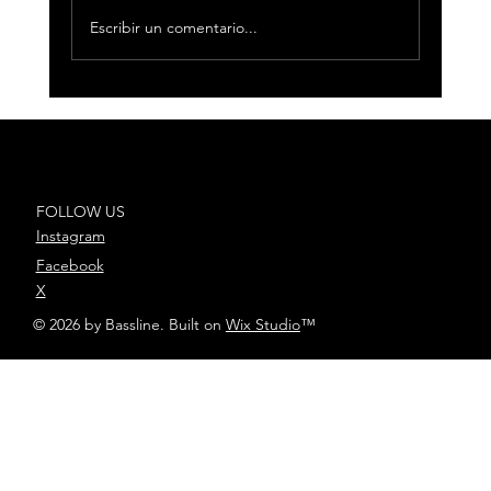
Escribir un comentario...
DePol presenta su nuevo single
“En unos años”
FOLLOW US
Instagram
Facebook
X
© 2026 by Bassline. Built on
Wix Studio
™