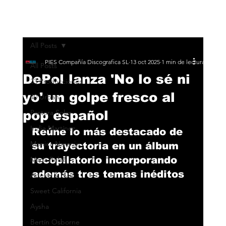
All Posts
PIES Compañía Discografica SL
13 oct 2025
1 min de lectura
All Posts
DePol lanza 'No lo sé ni
33 Producciones
yo' un golpe fresco al
40 Urban
pop español
Pastora Soler
India Martínez
Reúne lo más destacado de 
Monica Naranjo
su trayectoria en un álbum 
recopilatorio incorporando 
María Peláe
además tres temas inéditos
Adexe & Nau
Sweet California
Aysha
Bertín Osborne