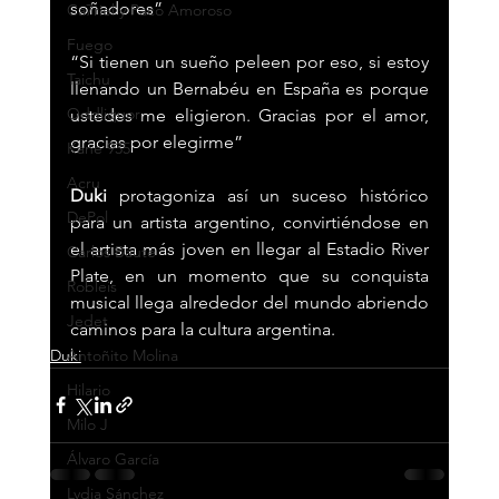
soñadores”
Ca7riel y Paco Amoroso
Fuego
“Si tienen un sueño peleen por eso, si estoy 
Taichu
llenando un Bernabéu en España es porque 
Oddliquor
ustedes me eligieron. Gracias por el amor, 
gracias por elegirme”
Kane 935
Acru
Duki
 protagoniza así un suceso histórico 
DePol
para un artista argentino, convirtiéndose en 
el artista más joven en llegar al Estadio River 
Carlos Baute
Plate, en un momento que su conquista 
Robleis
musical llega alrededor del mundo abriendo 
Jedet
caminos para la cultura argentina.
Duki
Antoñito Molina
Hilario
Milo J
Álvaro García
Lydia Sánchez