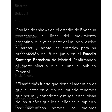
Bizarrap
Bubba J
C.R.O.
Cesar Ac
Con los dos shows en el estadio de 
River
 aún 
resonando, el líder del movimiento 
David DeMaría
argentino, que ya es parte del mundo, vuelve 
Duki
a arrasar y agota las entradas para su 
Jc Diamante
presentación del 8 de junio en el 
Estadio 
Santiago Bernabéu de Madrid
. Reafirmando 
Luna Zuazu
el fuerte vínculo que le une al público 
Marina
Español.
Nicki Nicole
Shakira Martínez
“El arma más fuerte que tiene el argentino es 
que al estar en el fin del mundo tenemos 
wos
que ser muy soñadores y muy fuertes. Vivan 
Vanesa Martín
de los sueños que los sueños se cumplen y 
Pieles Sebastian
los argentinos somos los mejores 