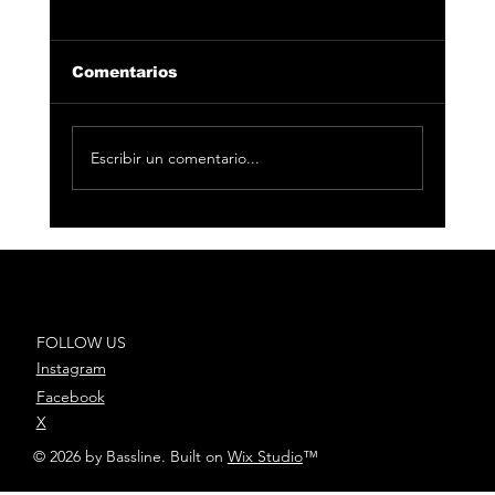
Comentarios
Escribir un comentario...
33 Producciones arrasa en las
nominaciones de LOS40 Music
Awards 2023
FOLLOW US
Instagram
Facebook
X
© 2026 by Bassline. Built on
Wix Studio
™