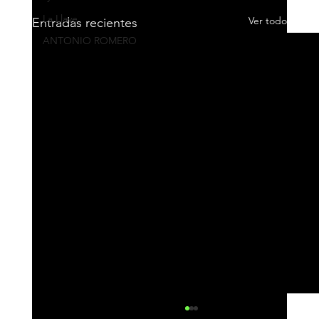
La Llave
Ver todo
Entradas recientes
ANTONIO ROMERO