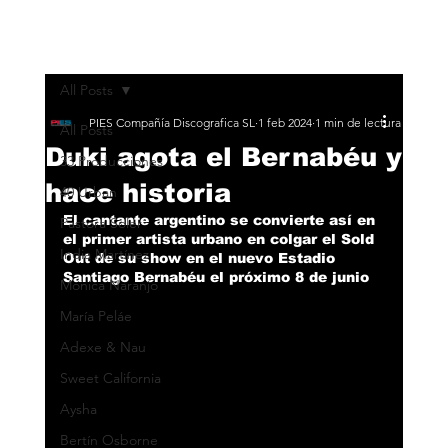
All Posts
PIES Compañía Discografica SL
1 feb 2024
1 min de lectura
All Posts
Duki agota el Bernabéu y
33 Producciones
hace historia
40 Urban
El cantante argentino se convierte así en 
Pastora Soler
el primer artista urbano en colgar el Sold 
India Martínez
Out de su show en el nuevo Estadio 
Santiago Bernabéu el próximo 8 de junio
Monica Naranjo
María Peláe
Adexe & Nau
Sweet California
Aysha
Bertín Osborne