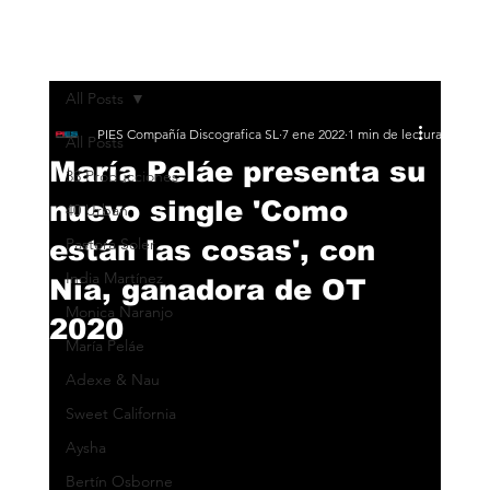
All Posts
PIES Compañía Discografica SL
7 ene 2022
1 min de lectura
All Posts
María Peláe presenta su
33 Producciones
nuevo single 'Como
40 Urban
están las cosas', con
Pastora Soler
India Martínez
Nia, ganadora de OT
Monica Naranjo
2020
María Peláe
Adexe & Nau
Sweet California
Aysha
Bertín Osborne