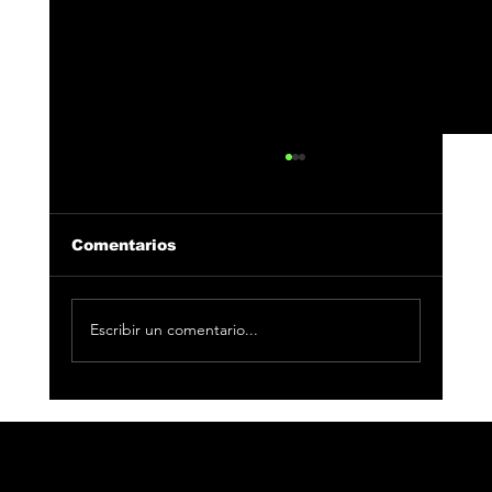
Comentarios
Escribir un comentario...
Antoñito Molina y María Peláe,
deslumbran en el festival Viña del
Mar 2026