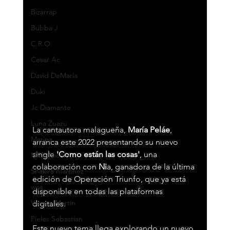
Bizarrap
Bubba J
C.R.O.
Cesar Ac
David DeMaría
Duki
Jc Diamante
Luna Zuazu
La cantautora malagueña, 
María Peláe
, 
Marina
arranca este 2022 presentando su nuevo 
single 
'Como están las cosas'
, una 
Nicki Nicole
colaboración con 
Ni
a, ganadora de la última 
Shakira Martínez
edición de Operación Triunfo, que ya está 
wos
disponible en todas las plataformas 
Vanesa Martín
digitales. 
Pieles Sebastian
Este nuevo tema llega explorando un nuevo 