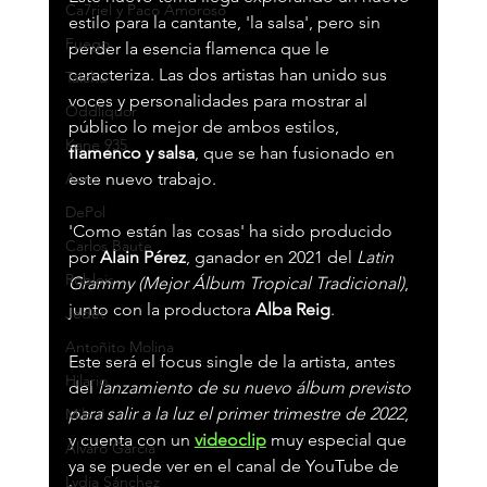
Ca7riel y Paco Amoroso
estilo para la cantante, 'la salsa', pero sin 
Fuego
perder la esencia flamenca que le 
caracteriza. Las dos artistas han unido sus 
Taichu
voces y personalidades para mostrar al 
Oddliquor
público lo mejor de ambos estilos, 
Kane 935
flamenco y salsa
, que se han fusionado en 
Acru
este nuevo trabajo. 
DePol
'Como están las cosas' ha sido producido 
Carlos Baute
por 
Alain Pérez
, ganador en 2021 del 
Latin 
Robleis
Grammy (Mejor Álbum Tropical Tradicional)
, 
junto con la productora 
Alba Reig
.
Jedet
Antoñito Molina
Este será el focus single de la artista, antes 
Hilario
del 
lanzamiento de su nuevo álbum previsto 
para salir a la luz el primer trimestre de 2022
, 
Milo J
y cuenta con un 
videoclip
muy especial que 
Álvaro García
ya se puede ver en el canal de YouTube de 
Lydia Sánchez