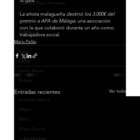
la gala.
Ca7riel y Paco Amoroso
Fuego
La artista malagueña 
destinó los 3.000€ del 
premio a AFA de Málaga
, una asociación 
Taichu
con la que colaboró durante un año como 
Oddliquor
trabajadora social.
Kane 935
María Peláe
Acru
DePol
Carlos Baute
Robleis
Jedet
Ver todo
Entradas recientes
Antoñito Molina
Hilario
Milo J
Álvaro García
Lydia Sánchez