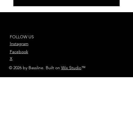
Antoñito Molina y María Peláe,
deslumbran en el festival Viña del
Mar 2026
FOLLOW US
Instagram
Facebook
X
© 2026 by Bassline. Built on
Wix Studio
™