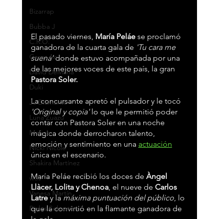
Bizarrap
Bubba J
El pasado viernes, 
María Peláe
 se proclamó 
C.R.O.
ganadora de la cuarta gala de 
'Tu cara me 
Cesar Ac
suena'
 donde estuvo acompañada por una 
de las mejores voces de este país, la gran 
David DeMaría
Pastora Soler.
Duki
La concursante apretó el pulsador y le tocó 
Jc Diamante
'Original y copia' 
lo que le permitió poder 
Luna Zuazu
contar con Pastora Soler en una noche 
Marina
mágica donde derrocharon talento, 
emoción y sentimiento en una 
actuación
Nicki Nicole
única en el escenario.
Shakira Martínez
María Peláe recibió los doces de 
Àngel 
wos
Llàcer, Lolita y Chenoa
, el nueve de 
Carlos 
Vanesa Martín
Latre
 y la 
máxima puntuación del público
, lo 
Pieles Sebastian
que la convirtió en la flamante ganadora de 