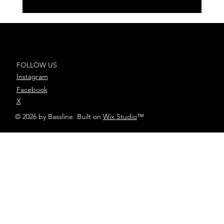
33 Producciones arrasa en LOS40
Music Awards 2022, siendo la
oficina con más artistas
nominados
FOLLOW US
Instagram
Facebook
X
© 2026 by Bassline. Built on
Wix Studio
™