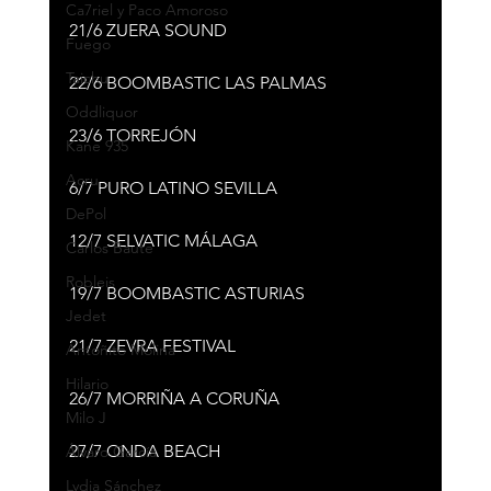
Ca7riel y Paco Amoroso
21/6 ZUERA SOUND
Fuego
Taichu
22/6 BOOMBASTIC LAS PALMAS
Oddliquor
23/6 TORREJÓN
Kane 935
Acru
6/7 PURO LATINO SEVILLA
DePol
12/7 SELVATIC MÁLAGA
Carlos Baute
Robleis
19/7 BOOMBASTIC ASTURIAS
Jedet
21/7 ZEVRA FESTIVAL
Antoñito Molina
Hilario
26/7 MORRIÑA A CORUÑA
Milo J
27/7 ONDA BEACH
Álvaro García
Lydia Sánchez