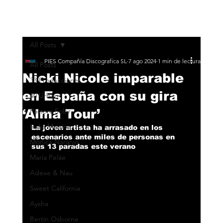
All Posts
PIES Compañía Discografica SL
7 ago 2024
1 min de lectura
All Posts
Nicki Nicole imparable
33 Producciones
en España con su gira
40 Urban
‘Alma Tour’
Pastora Soler
India Martínez
La joven artista ha arrasado en los 
escenarios ante miles de personas en 
Monica Naranjo
sus 13 paradas este verano
María Peláe
Adexe & Nau
Sweet California
Aysha
Bertín Osborne