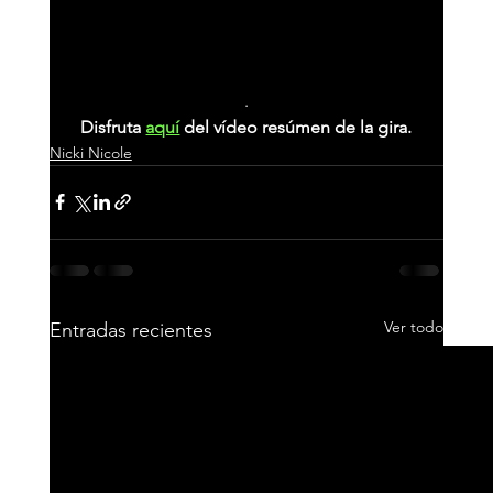
dejando indiferente a nadie y reafirmando el 
cariño y la conexión que tiene con el público 
español.
.
Disfruta 
aquí
 del vídeo resúmen de la gira.
Nicki Nicole
Ver todo
Entradas recientes