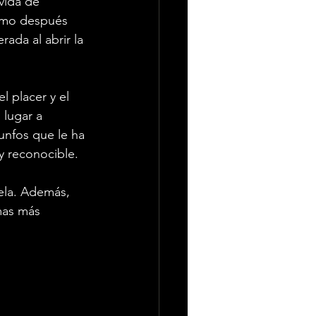
 vida de 
cómo después 
ada al abrir la 
l placer y el 
 lugar a 
unfos que le ha 
y reconocible.
ela. Además, 
mas más 