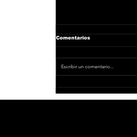
Comentarios
Escribir un comentario...
Pieles Sebastian,
imparables en la Sala El
Sol en Madrid