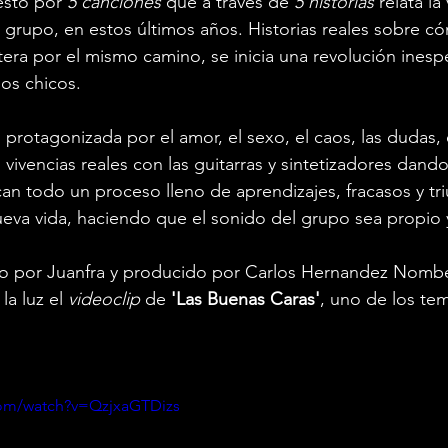
sto por 
5 canciones 
que a través de 
5 historias 
relata la
l grupo,
en estos últimos años. Historias reales sobre 
tera por el mismo camino, se inicia una revolución inesper
os chicos.
protagonizada por el amor, el sexo, el caos, las dudas, e
s vivencias reales con las guitarras y sintetizadores dando
an todo un proceso lleno de aprendizajes, fracasos y tri
 nueva vida, haciendo que el sonido del grupo sea propio 
o por Juanfra y producido por Carlos Hernandez Nomb
la luz el 
videoclip 
de 
'Las Buenas Caras'
, uno de los te
com/watch?v=QzjxaGTDizs