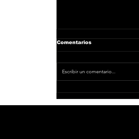
Comentarios
Escribir un comentario...
DEVOLUCIÓN DE
IMPORTE DE
ENTRADAS PARA EL
CONCIERTO DE VANESA
MARTÍN EN MADRID
POR RESTRICCIONES
DE