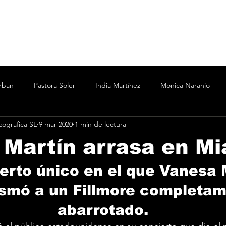
rban
Pastora Soler
India Martínez
Monica Naranjo
ografica SL
9 mar 2020
1 min de lectura
ertín Osborne
Bizarrap
Bubba J
C.R.O.
Cesar A
Martín arrasa en Mi
Marina
Nicki Nicole
Shakira Martínez
wos
Vanesa
erto único en el que Vanesa 
smó a un Fillmore completam
o
Taichu
Oddliquor
Kane 935
Acru
abarrotado.