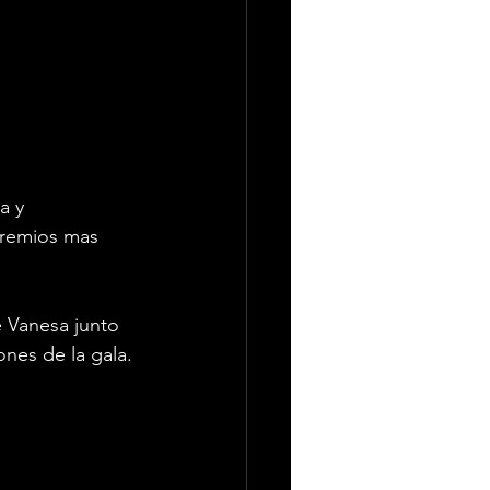
a y 
premios mas 
e Vanesa junto 
ones de la gala.