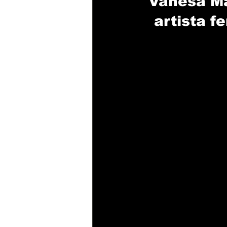
Vanesa Ma
artista f