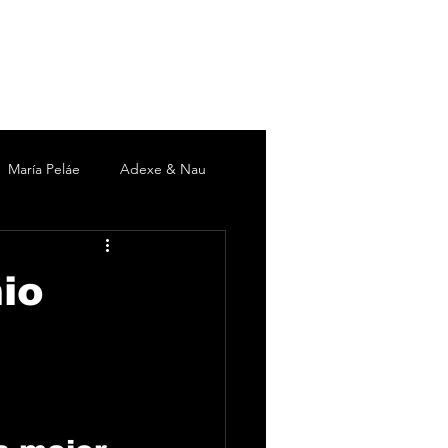
María Peláe
Adexe & Nau
c
David DeMaría
Duki
io
 Martín
Pieles Sebastian