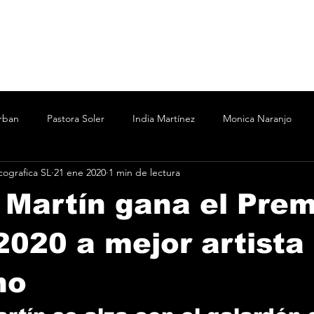
rban
Pastora Soler
India Martínez
Monica Naranjo
ografica SL
21 ene 2020
1 min de lectura
ertín Osborne
Bizarrap
Bubba J
C.R.O.
Cesar A
Martín gana el Prem
Marina
Nicki Nicole
Shakira Martínez
wos
Vanesa
020 a mejor artista
no
o
Taichu
Oddliquor
Kane 935
Acru