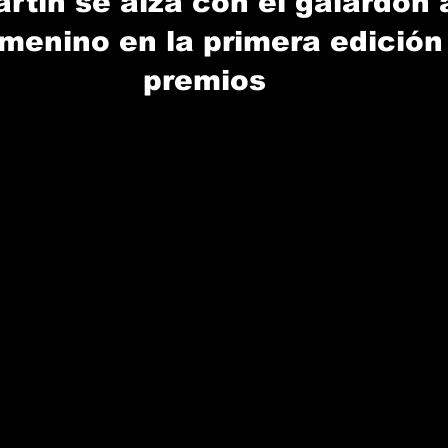
rtín se alza con el galardón 
emenino en la primera edición 
premios