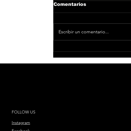
Comentarios
Escribir un comentario...
DEVOLUCIÓN DE
IMPORTE DE
ENTRADAS PARA EL
CONCIERTO DE VANESA
MARTÍN EN MADRID
POR RESTRICCIONES
DE
FOLLOW US
Instagram
Facebook