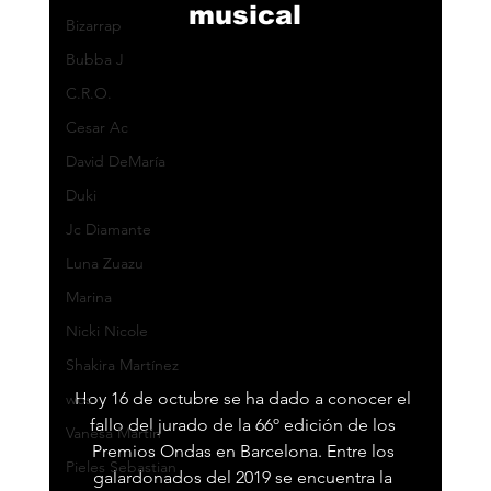
musical
Bizarrap
Bubba J
C.R.O.
Cesar Ac
David DeMaría
Duki
Jc Diamante
Luna Zuazu
Marina
Nicki Nicole
Shakira Martínez
Hoy 16 de octubre se ha dado a conocer el 
wos
fallo del jurado de la 66º edición de los 
Vanesa Martín
Premios Ondas en Barcelona. Entre los 
Pieles Sebastian
galardonados del 2019 se encuentra la 