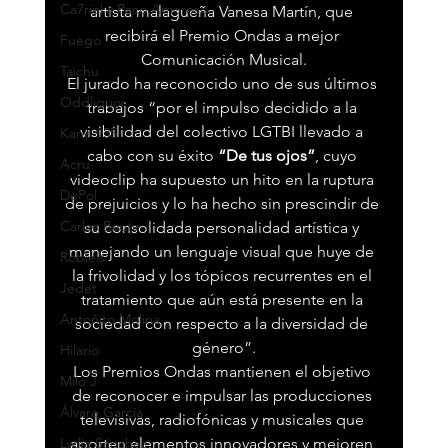
Ca7riel y Paco Amoroso
artista malagueña Vanesa Martín, que 
recibirá el Premio Ondas a mejor 
Fuego
Comunicación Musical.
Taichu
El jurado ha reconocido uno de sus últimos 
Oddliquor
trabajos “por el impulso decidido a la 
visibilidad del colectivo LGTBI llevado a 
Kane 935
cabo con su éxito 
“De tus ojos”
, cuyo 
Acru
videoclip ha supuesto un hito en la ruptura 
DePol
de prejuicios y lo ha hecho sin prescindir de 
Carlos Baute
su consolidada personalidad artística y 
manejando un lenguaje visual que huye de 
Robleis
la frivolidad y los tópicos recurrentes en el 
Jedet
tratamiento que aún está presente en la 
Antoñito Molina
sociedad con respecto a la diversidad de 
género”.
Hilario
Los Premios Ondas mantienen el objetivo 
Milo J
de reconocer e impulsar las producciones 
Álvaro García
televisivas, radiofónicas y musicales que 
Lydia Sánchez
aporten elementos innovadores y mejoren 