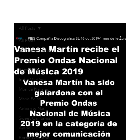
All Posts
PIES Compañía Discografica SL
16 oct 2019
1 min de lectura
All Posts
Vanesa Martín recibe el
33 Producciones
Premio Ondas Nacional
40 Urban
de Música 2019
Pastora Soler
India Martínez
Vanesa Martín ha sido 
Monica Naranjo
galardona con el 
María Peláe
Premio Ondas 
Adexe & Nau
 Nacional de Música 
Sweet California
2019 en la categoría de 
Aysha
mejor comunicación 
Bertín Osborne