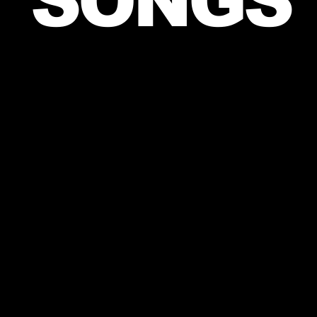
SONGS​