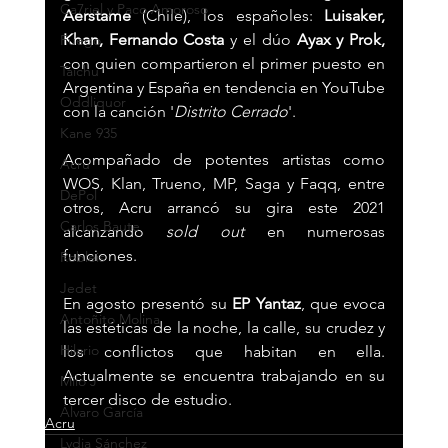
Ca7riel y Paco Amoroso
Aerstame
 (Chile), los españoles: 
Luisaker, 
Khan, Fernando Costa
 y el dúo 
Ayax y Prok,
Fuego
con quien compartieron el primer puesto en 
Taichu
Argentina y España en tendencia en YouTube 
Oddliquor
con la canción '
Distrito Cerrado
'. 
Kane 935
Acompañado de potentes artistas como 
Acru
WOS, Klan, Trueno, MP, Saga y Faqq, entre 
DePol
otros, Acru arrancó su gira este 2021 
Carlos Baute
alcanzando 
sold out 
en numerosas 
funciones. 
Robleis
Jedet
En agosto presentó su 
EP Yantaz
, que evoca 
Antoñito Molina
las estéticas de la noche, la calle, su crudez y 
Hilario
los conflictos que habitan en ella. 
Actualmente se encuentra trabajando en su 
Milo J
tercer disco de estudio.
Álvaro García
Acru
Lydia Sánchez