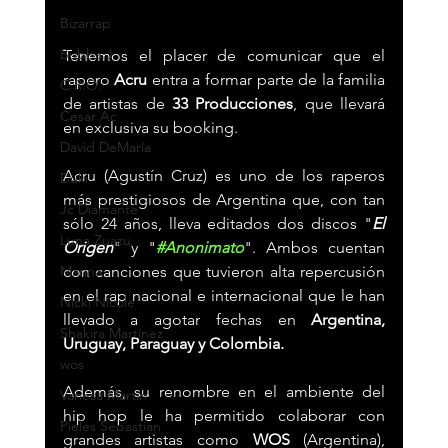
Bizarrap
Bubba J
Tenemos el placer de comunicar que el 
rapero 
Acru
 entra a formar parte de la familia 
C.R.O.
de artistas de 
33 Producciones
, que llevará 
Cesar Ac
en exclusiva su booking. 
David DeMaría
Acru (Agustín Cruz) es uno de los raperos 
Duki
más prestigiosos de Argentina que, con tan 
Jc Diamante
sólo 24 años, lleva editados dos discos "
El 
Luna Zuazu
Origen
" y "
#Anonimato
". Ambos cuentan 
con canciones que tuvieron alta repercusión 
Marina
en el rap nacional e internacional que le han 
Nicki Nicole
llevado a agotar fechas en 
Argentina, 
Shakira Martínez
Uruguay, Paraguay y Colombia.
wos
Además, su renombre en el ambiente del 
Vanesa Martín
hip hop le ha permitido colaborar con 
Pieles Sebastian
grandes artistas como 
WOS 
(Argentina), 