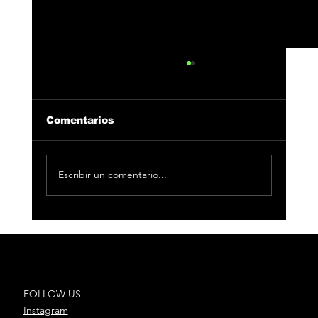
Comentarios
Escribir un comentario...
Boombastic anuncia la
participación de Vibra Mahou en
el Festival de Madrid
FOLLOW US
Instagram