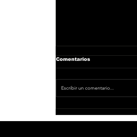
Comentarios
Escribir un comentario...
Luna Zuazu llega con
'Luego repetimos', su
nuevo single