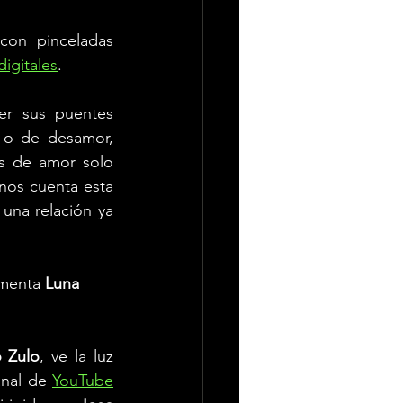
on pinceladas 
digitales
.
r sus puentes 
 o de desamor, 
s de amor solo 
nos cuenta esta 
una relación ya 
menta 
Luna 
 Zulo
, ve la luz 
nal de 
YouTube