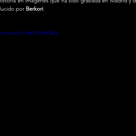
historia en imágenes que ha sido grabada en Madrid y di
ducido por 
Berkori
.
com/watch?v=5KsFDotfOxQ