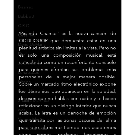
Bizarrap
Bubba J
C.R.O.
‘Pisando Charcos’ es la nueva canción de 
Cesar Ac
ODDLIQUOR que demuestra estar en una 
David DeMaría
plenitud artística sin límites a la vista. Pero no 
Duki
es solo una composición musical, está 
concebida como un reconfortante consuelo 
Jc Diamante
para quienes afrontan sus problemas más 
Luna Zuazu
personales de la mejor manera posible. 
Marina
Sobre un marcado ritmo electrónico expone 
Nicki Nicole
los demonios que aparecen en la soledad, 
de esos que no hablas con nadie y te hacen 
Shakira Martínez
reflexionar en un diálogo interior que nunca 
wos
acaba. La letra es un derroche de emoción 
Vanesa Martín
que transita por las zonas oscuras del alma 
para que al mismo tiempo nos aceptemos 
Pieles Sebastian
cómo somos, podamos levantarnos y 