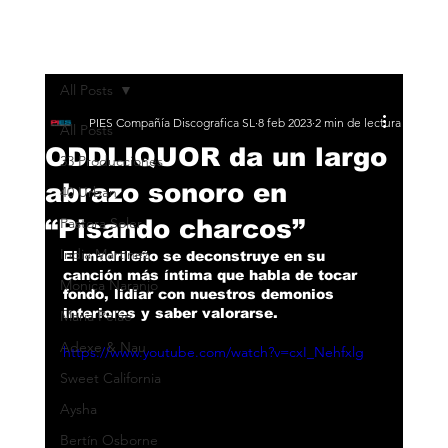
All Posts
PIES Compañía Discografica SL
8 feb 2023
2 min de lectura
All Posts
ODDLIQUOR da un largo
33 Producciones
abrazo sonoro en
40 Urban
“Pisando charcos”
Pastora Soler
India Martínez
El madrileño se deconstruye en su 
canción más íntima que habla de tocar 
Monica Naranjo
fondo, lidiar con nuestros demonios 
interiores y saber valorarse.
María Peláe
Adexe & Nau
https://www.youtube.com/watch?v=cxI_Nehfxlg
Sweet California
Aysha
Bertín Osborne