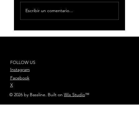
Escribir un comentario...
Oddliquor arrasa en la Sala
Caracol en Madrid
FOLLOW US
Instagram
Facebook
X
© 2026 by Bassline. Built on
Wix Studio
™