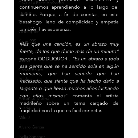
Ca7riel y Paco Amoroso
continuemos aprendiendo a lo largo del 
Fuego
camino. Porque, a fin de cuentas, en este 
desahogo lleno de complicidad y empatía 
Taichu
también hay esperanza.
Oddliquor
Kane 935
Más que una canción, es un abrazo muy 
Acru
fuerte, de los que duran más de un minuto” 
expone ODDLIQUOR . 
“Es un abrazo a toda 
DePol
esa gente que se ha sentido sola en algún 
Carlos Baute
momento, que han sentido que han 
Robleis
fracasado, que siente que ha hecho daño a 
la gente o que llevan muchos años luchando 
Jedet
con ellos mismos
” comenta el artista 
Antoñito Molina
madrileño sobre un tema cargado de 
Hilario
fragilidad con la que es fácil conectar.
Milo J
Álvaro García
Lydia Sánchez