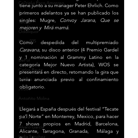
Ca7riel y Paco Amoroso
tiene junto a su manager Peter Ehrlich. Como 
Fuego
primeros adelantos ya se han publicado los 
singles: Mugre, 
Convoy Jarana, Que se 
Taichu
mejoren y  Mirá mamá.
Oddliquor
Kane 935
Como despedida del multipremiado 
Caravana
, su disco anterior (4 Premio Gardel 
Acru
y 1 nominación al Grammy Latino en la 
DePol
categoría Mejor Nuevo Artista), WOS se 
Carlos Baute
presentará en directo, retomando la gira que 
tenia anunciada previo al confinamiento 
Robleis
obligatorio.  
Jedet
Antoñito Molina
Hilario
Llegará a España después del festival “Tecate 
pa’l Norte” en Monterrey, Mexico, para hacer 
Milo J
7 shows propios en Madrid, Barcelona, 
Álvaro García
Alicante, Tarragona, Granada,  Málaga y 
Lydia Sánchez