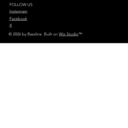
FOLLOW US
Instagram
Facebook
X
© 2026 by Bassline. Built on
Wix Studio
™