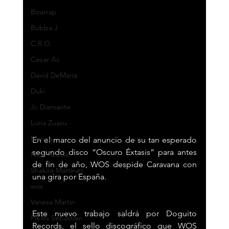
Bizarrap
Bubba J
C.R.O.
Cesar Ac
David DeMaría
Duki
Jc Diamante
Luna Zuazu
Marina
En el marco del anuncio de su tan esperado 
segundo disco “Oscuro Éxtasis” para antes 
Nicki Nicole
de fin de año, WOS despide Caravana con 
Shakira Martínez
una gira por España. 
wos
Vanesa Martín
Este nuevo trabajo saldrá por Doguito 
Pieles Sebastian
Records, el sello discográfico que WOS 