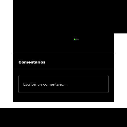
Comentarios
Escribir un comentario...
WOS presenta Descartable su
tercer álbum de estudio