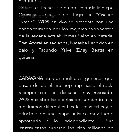
Pamplona.
Con estas fechas, se da por cerrada la etapa 
La Llave
Caravana, para darle lugar a “Oscuro 
ANTONIO ROMERO
Éxtasis”. 
WOS
 en vivo se presenta con una 
banda formada por los mejores exponentes 
de la escena actual: Tomás Sainz en batería, 
Fran Azorai en teclados, Natasha Iurcovich en 
bajo y Facundo Yalve (Evlay Beats) en 
guitarra.
CARAVANA 
va por múltiples géneros que 
pasan desde el hip hop, rap hasta el rock. 
Siempre con un discurso muy marcado, 
WOS nos abre las puertas de su mundo para 
mostrarnos diferentes facetas musicales y el 
principio de una etapa artística muy fuerte 
apostando a lo independiente.  Sus 
lanzamientos superan los dos millones de 