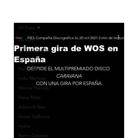
All Posts
PIES Compañía Discografica SL
20 oct 2021
3 min de lectura
All Posts
Primera gira de WOS en
33 Producciones
España
40 Urban
DESPIDE EL MULTIPREMIADO DISCO 
Pastora Soler
CARAVANA
India Martínez
CON UNA GIRA POR ESPAÑA
Monica Naranjo
María Peláe
Adexe & Nau
Sweet California
Aysha
Bertín Osborne