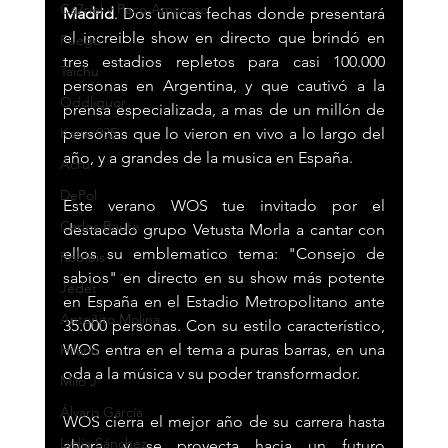
Ca7riel y Paco Amoroso
Madrid
. Dos únicas fechas donde presentará 
el increible show en directo que brindó en 
Fuego
tres estadios repletos para casi 100.000 
Taichu
personas en Argentina, y que cautivó a la 
Oddliquor
prensa especializada, a mas de un millón de 
personas que lo vieron en vivo a lo largo del 
Kane 935
año, y a grandes de la musica en España.
Acru
DePol
Este verano WOS tue invitado por el 
Carlos Baute
destacado grupo Vetusta Morla a cantar con 
ellos su emblematico tema: "Consejo de 
Robleis
sabios" en directo en su show más potente 
Jedet
en España en el Estadio Metropolitano ante 
Antoñito Molina
35.000 personas. Con su estilo característico, 
WOS entra en el tema a puras barras, en una 
Hilario
oda a la música v su poder transformador.
Milo J
Álvaro García
WOS cierra el mejor año de su carrera hasta 
Lydia Sánchez
ahora, y se proyecta hacia un futuro 