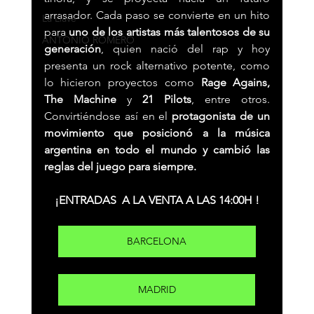
arrasador. Cada paso se convierte en un hito 
La Llave
para 
uno de los artistas más talentosos de su 
ANTONIO ROMERO
generación
, quien nació del rap y hoy 
presenta un rock alternativo potente, como 
lo hicieron proyectos como 
Rage Agains, 
The Machine
 y 
21 Pilots
, entre otros. 
Convirtiéndose así en el 
protagonista de un 
movimiento que posicionó a la música 
argentina en todo el mundo y cambió las 
reglas del juego para siempre.
¡ENTRADAS  A LA VENTA A LAS 14:00H !
BARCELONA
MADRID