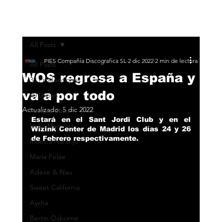
All Posts
PIES Compañía Discografica SL
2 dic 2022
2 min de lectura
All Posts
WOS regresa a España y
33 Producciones
va a por todo
40 Urban
Actualizado:
5 dic 2022
Pastora Soler
Estará en el Sant Jordi Club y en el 
India Martínez
Wizink Center de Madrid los días 24 y 26 
de Febrero respectivamente.
Monica Naranjo
María Peláe
Adexe & Nau
Sweet California
Aysha
Bertín Osborne