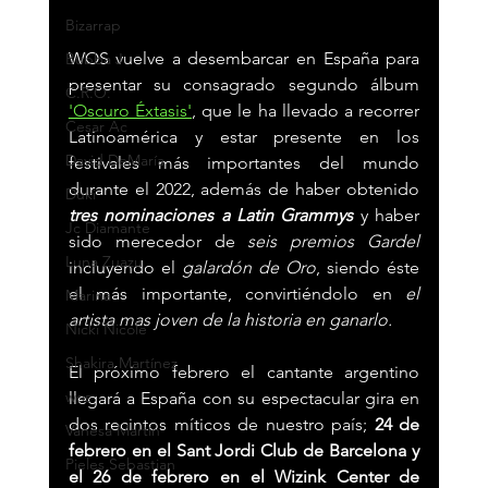
Bizarrap
WOS vuelve a desembarcar en España para 
Bubba J
presentar su consagrado segundo álbum 
C.R.O.
'Oscuro Éxtasis'
, que le ha llevado a recorrer 
Cesar Ac
Latinoamérica y estar presente en los 
David DeMaría
festivales más importantes del mundo 
durante el 2022, además de haber obtenido 
Duki
tres nominaciones a Latin Grammys
 y haber 
Jc Diamante
sido merecedor de 
seis premios Gardel
Luna Zuazu
incluyendo el 
galardón de Oro
, siendo éste 
el más importante, convirtiéndolo en 
el 
Marina
artista mas joven de la historia en ganarlo.
Nicki Nicole
Shakira Martínez
El próximo febrero el cantante argentino 
wos
llegará a España con su espectacular gira en 
dos recintos míticos de nuestro país; 
24 de 
Vanesa Martín
febrero en el Sant Jordi Club de Barcelona y 
Pieles Sebastian
el 26 de febrero en el Wizink Center de 