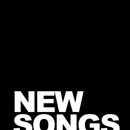
NEW
SONGS​